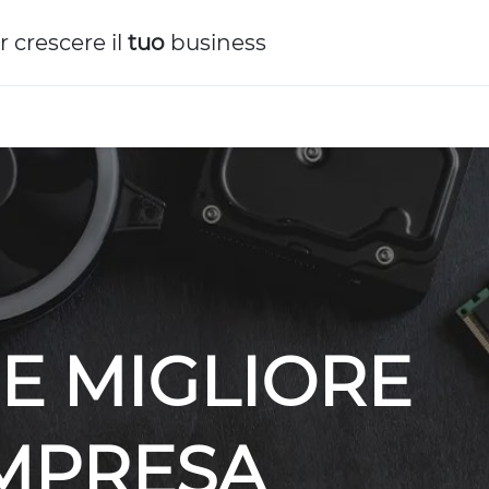
r crescere il
tuo
business
E MIGLIORE
IMPRESA