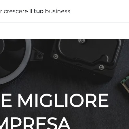
r crescere il
tuo
business
E MIGLIORE
IMPRESA