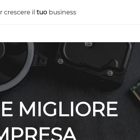
r crescere il
tuo
business
E MIGLIORE
IMPRESA