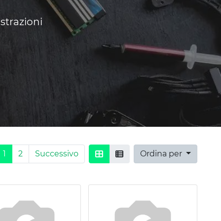
strazioni
1
2
Successivo
Ordina per