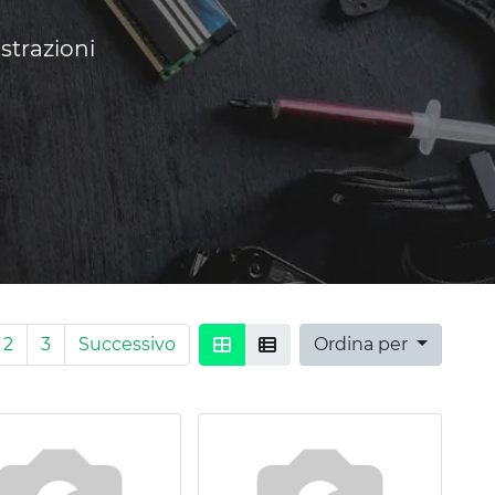
strazioni
2
3
Successivo
Ordina per