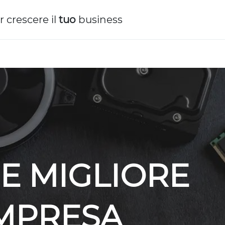
r crescere il
tuo
business
E MIGLIORE
IMPRESA