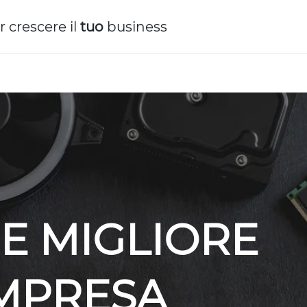
r crescere il
tuo
business
E MIGLIORE
IMPRESA