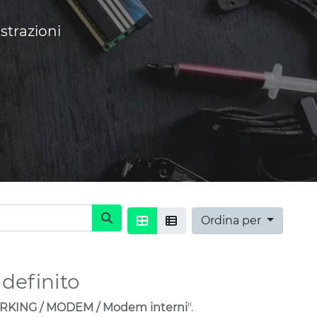
strazioni
Ordina per
definito
KING / MODEM / Modem interni
".