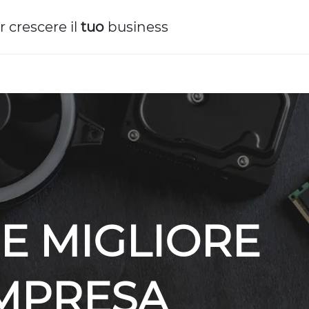
r crescere il
tuo
business
E MIGLIORE
IMPRESA