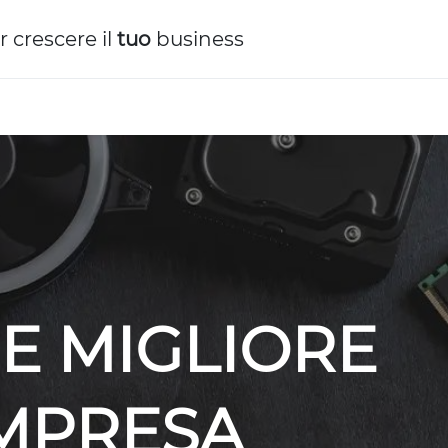
r crescere il
tuo
business
E MIGLIORE
IMPRESA