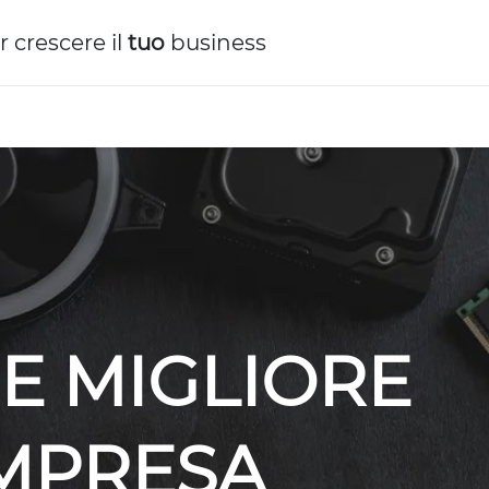
r crescere il
tuo
business
E MIGLIORE
IMPRESA