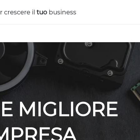
r crescere il
tuo
business
E MIGLIORE
IMPRESA