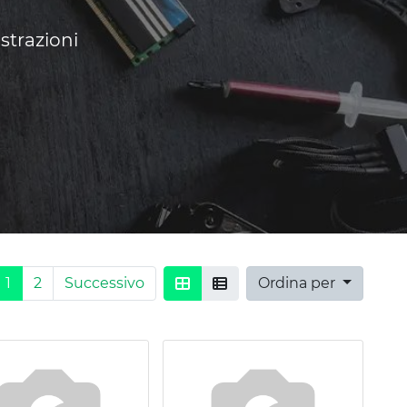
strazioni
1
2
Successivo
Ordina per