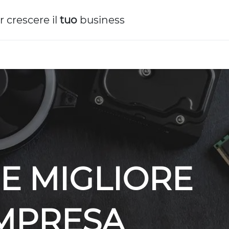
r crescere il
tuo
business
E MIGLIORE
IMPRESA