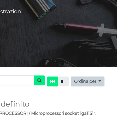
strazioni
Ordina per
definito
OCESSORI / Microprocessori socket lga1151
".