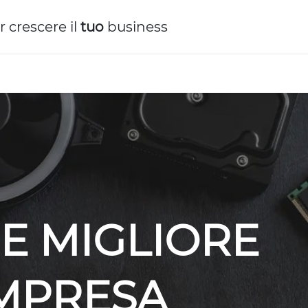
r crescere il
tuo
business
E MIGLIORE
IMPRESA