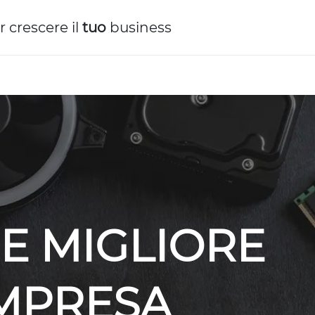
r crescere il
tuo
business
E MIGLIORE
IMPRESA