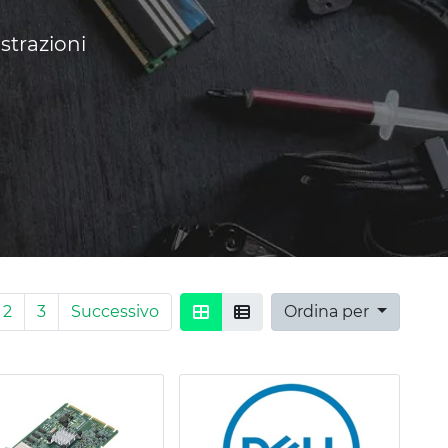
strazioni
2
3
Successivo
Ordina per