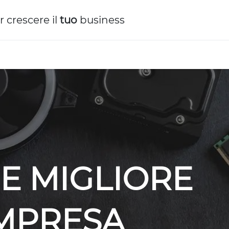
r crescere il
tuo
business
E MIGLIORE
IMPRESA