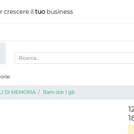
r crescere il
tuo
business
orie:
I DI MEMORIA
Ram ddr 1 gb
1
1