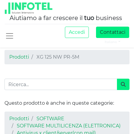
Aiutiamo a far crescere il
tuo
business
Accedi
Contattaci
Italiano
Prodotti
XG 125 NW PR-5M
Questo prodotto è anche in queste categorie:
Prodotti
SOFTWARE
SOFTWARE MULTILICENZA (ELETTRONICA)
Antivirus x client/server(con mail)